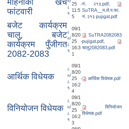
महिनाको खर्च
०/
25 -
नं. २१३.pdf
,
८
फांटवारी
11:5
SuTRA__म.ले.प.फा.
१
5
नं. २१३ pujigat.pdf
बजेट कार्यक्रम
09/1
८
चालु, बजेट
8/20
SuTRA2082083
०/
25 -
pujigat.pdf
,
कार्यक्रम पुँजीगत
८
16:3
चालु2082083.pdf
१
2082-2083
1
09/1
८
8/20
आर्थिक विधेयक
०/
25 -
आर्थिक विधेयक.pdf
८
16:2
१
4
09/1
८
8/20
विनियोजन विधेयक
०/
विनियोजन
25 -
८
विधेयक.pdf
16:2
१
3