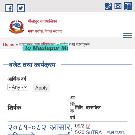
Skip to main content
मौलापुर नगरपालिका
मधेश प्रदेश, नेपाल सरकार
You are here
Home
»
कार्यक्रम तथा परियोजना
» बजेट तथा कार्यक्रम
lcome to Maulapur Municipality
बजेट तथा कार्यक्रम
आर्थिक वर्ष
आ
र्थि
शिर्षक
मिति
दस्तावेज
क
वर्ष
२०८१-०८२ आसार
09/2
८
5/20
SuTRA__म.ले.प.फा.