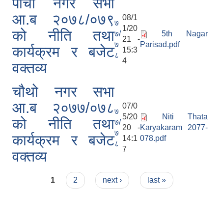
पाँचाै नगर सभा
आ.ब २०७८/०७९
08/1
७
1/20
को नीति तथा
७/
5th Nagar
21 -
७
Parisad.pdf
कार्यक्रम र बजेट
15:3
८
4
वक्तव्य
चौथो नगर सभा
आ.ब २०७७/०७८
07/0
७
5/20
Niti Thata
को नीति तथा
७/
20 -
Karyakaram 2077-
७
कार्यक्रम र बजेट
14:1
078.pdf
८
7
वक्तव्य
Pages
1
2
next ›
last »