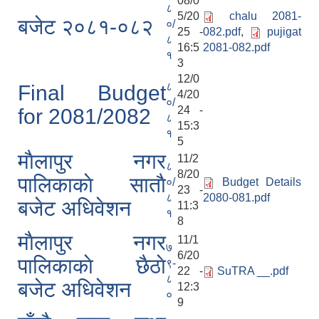
08/0
८
5/20
chalu 2081-
बजेट २०८१-०८२
०/
25 -
082.pdf
,
pujigat
८
16:5
2081-082.pdf
१
3
12/0
८
Final Budget
4/20
०/
24 -
for 2081/2082
८
15:3
१
5
माैलापुर नगर
11/2
८
8/20
पालिकाकाे साताै
०/
Budget Details
23 -
८
2080-081.pdf
बजेट अधिवेशन
11:3
१
8
माैलापुर नगर
11/1
७
6/20
पालिकाकाे छैठाे
९-
22 -
SuTRA __.pdf
८
बजेट अधिवेशन
12:3
०
9