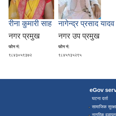
रीना कुमारी साह
नागेन्द्र प्रसाद यादव
नगर प्रमुख
नगर उप प्रमुख
फोन नं:
फोन नं:
९८४३०५९३७२
९८४५१३५२९५
eGov serv
घटना दर्ता
सामाजिक सुरक्ष
नागरिक वडापत्